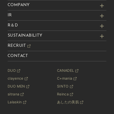
COMPANY
IR
R＆D
SUSTAINABILITY
RECRUIT
CONTACT
DUO
CANADEL
clayence
C+mania
DUO MEN
SINTO
sitrana
Reinca
Lalaskin
あしたの美肌