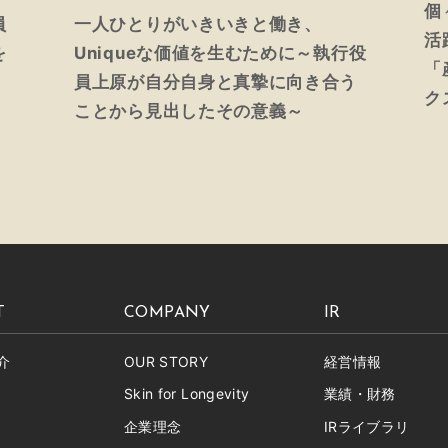
個
員
一人ひとりがいきいきと働き、
活
を
Uniqueな価値を生むために～執行役
「
。
員上原が自分自身と真摯に向き合う
ク
ことから見出したその意義～
T
COMPANY
IR
介
OUR STORY
経営情報
Skin for Longevity
業績・財務
企業理念
IRライブラリ