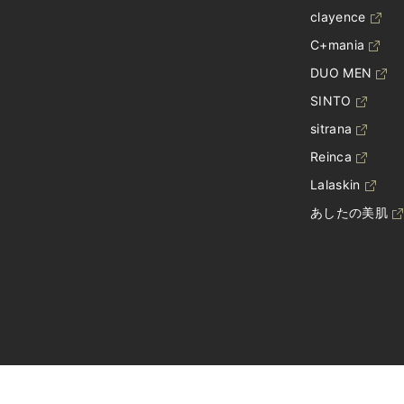
clayence
C+mania
DUO MEN
SINTO
sitrana
Reinca
Lalaskin
あしたの美肌