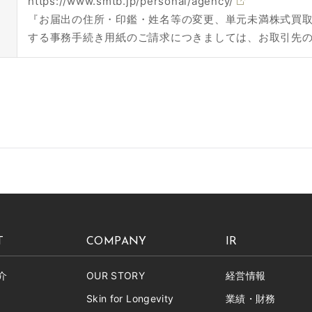
https://www.smtb.jp/personal/agency/
『お届出の住所・印鑑・姓名等の変更、単元未満株式買
する事務手続き用紙のご請求につきましては、お取引先
T
COMPANY
IR
介
OUR STORY
経営情報
Skin for Longevity
業績・財務