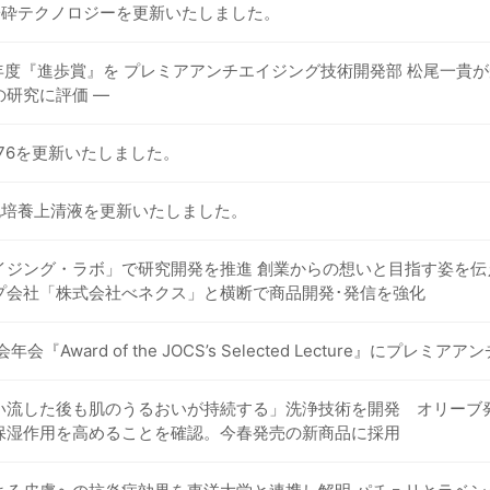
栓粉砕テクノロジーを更新いたしました。
年度『進歩賞』を プレミアアンチエイジング技術開発部 松尾一貴が
研究に評価 ―
V576を更新いたしました。
細胞培養上清液を更新いたしました。
ジング・ラボ」で研究開発を推進 創業からの想いと目指す姿を伝える「
プ会社「株式会社べネクス」と横断で商品開発･発信を強化
会『Award of the JOCS’s Selected Lecture』に
い流した後も肌のうるおいが持続する」洗浄技術を開発 オリーブ
保湿作用を高めることを確認。今春発売の新商品に採用