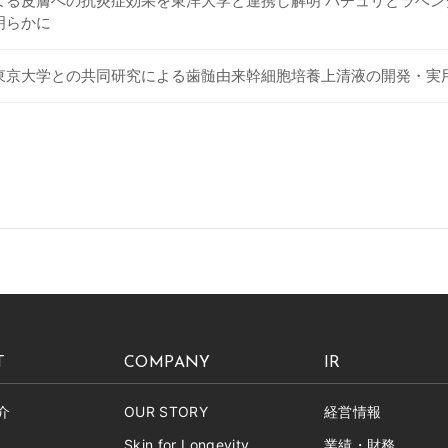
よる皮膚への抗炎症効果を東洋大学と連携し解明 パチュリとラベ
明らかに
東京大学との共同研究による歯髄由来幹細胞培養上清液の開発・実
T
COMPANY
IR
介
OUR STORY
経営情報
Skin for Longevity
業績・財務