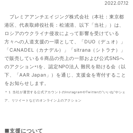
2022.07.12
プレミアアンチエイジング株式会社（本社：東京都
港区、代表取締役社長：松浦清、以下「当社」）は、
ロシアのウクライナ侵攻によって影響を受けている
方々への人道支援の一環として、「DUO（デュオ）」
「CANADEL（カナデル）」「sitrana（シトラナ）」
で販売している６商品の売上の一部および公式SNSへ
のアクション
を、認定NPO法人 難民を助ける会（以
*1
下、「AAR Japan」）を通じ、支援金を寄付すること
をお知らせします。
＊１ 当社が運営する公式アカウントのInstagramやTwitterの“いいね”やシェ
ア、リツイートなどのオンライン上のアクション
■支援について