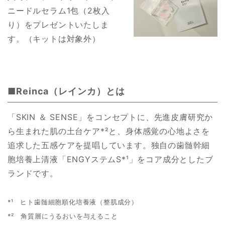
ニードルセラム1包（2枚入
り）をプレゼントいたしま
す。（キットは対象外）
■Reinca（レインカ）とは
「SKIN ＆ SENSE」をコンセプトに、先進皮膚研究か
ら生まれた肌の土台ケア*²と、身体感覚の心地よさを
追求した五感ケアを提唱しています。独自の歯髄幹細
胞培養上清液「ENGYステムS*¹」をコア成分としたブ
ランドです。
*¹ ヒト歯髄細胞順化培養液（整肌成分）
*² 角質層にうるおいを与えること