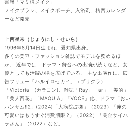
書籍「マミ様メイク」
メイクブラシ、メイクポーチ、入浴剤、格言カレンダ
ーなど発売
上西星来（じょうにし・せいら）
1996年8月14日生まれ、愛知県出身。
多くの美容・ファッション雑誌でモデルを務めるほ
か、 近年では、ドラマ・舞台への出演が続くなど、女
優としても活躍の場を広げている。 主な出演作に、広
告フリュー「ハルイロセカイ」（プリクラ）
「Victoria」(カラコン)、雑誌「Ray」「ar」「美的」
「美人百花」「MAQUIA」「VOCE」他、ドラマ「おい
ハンサム!!2」(2024)「大病院占拠」（2023）「俺の
可愛いはもうすぐ消費期限!?」（2022）「闇金サイハ
ラさん」（2022）など。