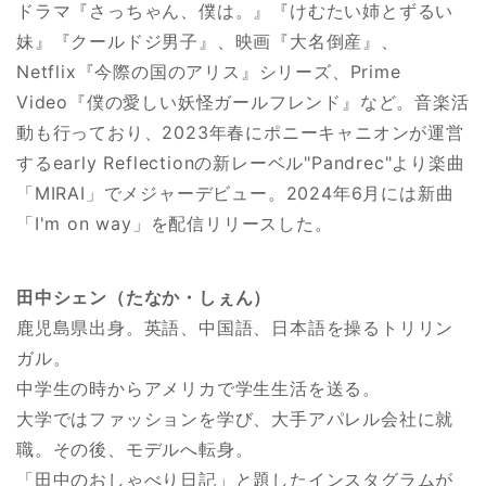
ドラマ『さっちゃん、僕は。』『けむたい姉とずるい
妹』『クールドジ男子』、映画『大名倒産』、
Netflix『今際の国のアリス』シリーズ、Prime
Video『僕の愛しい妖怪ガールフレンド』など。音楽活
動も行っており、2023年春にポニーキャニオンが運営
するearly Reflectionの新レーベル"Pandrec"より楽曲
「MIRAI」でメジャーデビュー。2024年6月には新曲
「I'm on way」を配信リリースした。
田中シェン（たなか・しぇん）
鹿児島県出身。英語、中国語、日本語を操るトリリン
ガル。
中学生の時からアメリカで学生生活を送る。
大学ではファッションを学び、大手アパレル会社に就
職。その後、モデルへ転身。
「田中のおしゃべり日記」と題したインスタグラムが