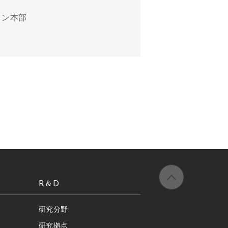
ション本部
R＆D
研究分野
研究拠点