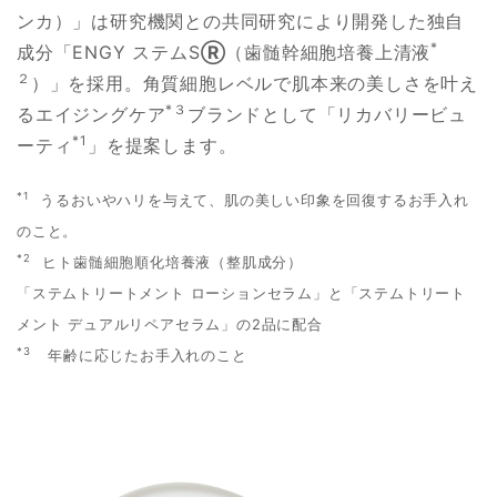
ンカ）」は研究機関との共同研究により開発した独自
*
成分「ENGY ステムS
Ⓡ
（歯髄幹細胞培養上清液
２
）」を採用。角質細胞レベルで肌本来の美しさを叶え
*３
るエイジングケア
ブランドとして「リカバリービュ
*1
ーティ
」を提案します。
*1
うるおいやハリを与えて、肌の美しい印象を回復するお手入れ
のこと。
*2
ヒト歯髄細胞順化培養液（整肌成分）
「ステムトリートメント ローションセラム」と「ステムトリート
メント デュアルリペアセラム」の2品に配合
*3
年齢に応じたお手入れのこと