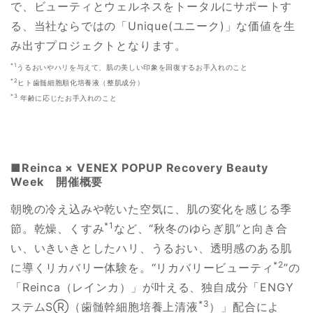
で、ビューティとウェルネスをトータルにサポートす
る、当社ならではの「Unique(ユニーク)」な価値を生
み出すプロジェクトとなります。
*1
うるおいやハリを与えて、肌の美しい印象を回復するお手入れのこと
*2
ヒト歯髄細胞順化培養液（整肌成分）
*3
年齢に応じたお手入れのこと
■Reinca × VENEX POPUP Recovery Beauty
Week 開催概要
朝晩の冷え込みや乾いた空気に、肌の変化を感じる季
*1
節。乾燥、くすみ
など、“秋冬のゆらぎ肌”と向き合
い、いきいきとしたハリ、うるおい、透明感のある肌
*2
に導くリカバリー体験を。“リカバリービューティ
”の
「Reinca（レインカ）」が叶える、独自成分「ENGY
*3
ステムSⓇ（歯髄幹細胞培養上清液
）」配合によ