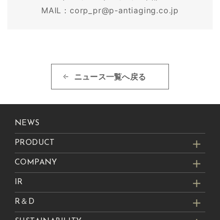
MAIL：corp_pr@p-antiaging.co.jp
ニュース一覧へ戻る
NEWS
PRODUCT
COMPANY
IR
R＆D