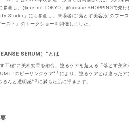
員会）に参画し、@cosme TOKYO、@cosme SHOPPI
auty Studio」にも参画し、来場者に“落とす美容液”の
ブースト』のトークショーを開催しました。
ANSE SERUM）”とは
とす工程”に美容効果を融合。塗るケアを超える「落とす美
※１
ERUM）”のピーリングケア
により、塗るケアとは違ったア
※２
つるんと透明感
に満ちた肌に導きます。
重要