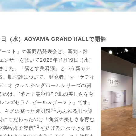
日（水）AOYAMA GRAND HALLで開催
ブースト』の新商品発表会は、新聞・雑
ンサーを招いて2025年11月19日（水）
催されました。「落とす美容液」という新カテ
景、肌理論について、開発者、マーケティ
デュオ クレンジングバームシリーズの開
るのは、“落とす美容液”で肌の美しさを育
レンズセラム ピール＆ブースト』です。
※１
き、キメの整った透明感
あふれる肌へ導
特にこだわったのは「角質の美しさを育む
※２
グ美容液で浸透
を妨げるごわつきを取