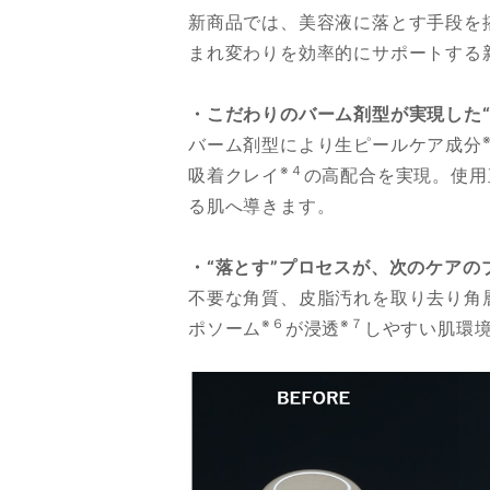
新商品では、美容液に落とす手段を
まれ変わりを効率的にサポートする
・こだわりのバーム剤型が実現した
バーム剤型により生ピールケア成分
※４
吸着クレイ
の高配合を実現。使用
る肌へ導きます。
・“落とす”プロセスが、次のケアの
不要な角質、皮脂汚れを取り去り角
※６
※７
ポソーム
が浸透
しやすい肌環