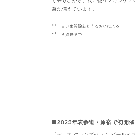
り去りながら、次に使うスキンケア
兼ね備えています。」
※１
古い角質除去とうるおいによる
※２
角質層まで
■2025年表参道・原宿で初開催さ
『デュオ クレンズセラム ピール＆ブー