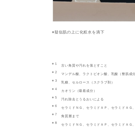
※疑似肌の上に化粧水を滴下
※１
古い角質や汚れを落とすこと
※２
マンデル酸、ラクトビオン酸、乳酸（整肌成
※３
乳糖、セルロース（スクラブ剤）
※４
カオリン（吸着成分）
※５
汚れ除去とうるおいによる
※６
セラミドＮＧ、セラミドＡＰ、セラミドＡＧ、
※７
角質層まで
※８
セラミドＮＧ、セラミドＡＰ、セラミドＡＧ、