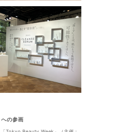
k」への参画
yo Beauty Week」（主催：