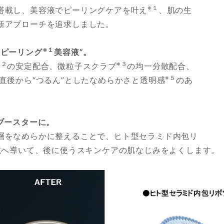
※１
搭載し、美容液でピーリングケアを叶え
、肌の生
新アプローチを追求しました。
※１
“ピーリング
美容液”。
※２
※３
の安定配合、微粒子スクラブ
の均一分散配合、
※５
直後から“つるん”としたなめらかさと透明感
のあ
ブースターに。
層をなめらかに整えることで、ヒト型セラミド内包リ
境へ導いて、後に使うスキンケアの肌なじみをよくします。