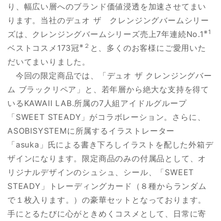
り、幅広い層へのブランド価値浸透を加速させてまい
ります。当社のデュオ ザ クレンジングバームシリー
※1
ズは、クレンジングバームシリーズ売上7年連続No.1
※２
ベストコスメ173冠
と、多くのお客様にご愛用いた
だいてまいりました。
今回の限定商品では、「デュオ ザ クレンジングバー
ム ブラックリペア」と、若年層から絶大な支持を得て
いるKAWAII LAB.所属の7人組アイドルグループ
「SWEET STEADY」がコラボレーション。さらに、
ASOBISYSTEMに所属するイラストレーター
「asuka」氏による書き下ろしイラストを配した外箱デ
ザインになります。限定商品のみの付属品として、オ
リジナルデザインのシュシュ、シール、「SWEET
STEADY」トレーディングカード（８種からランダム
で１枚入ります。）の豪華セットとなっております。
手にとるたびに心がときめくコスメとして、日常に寄