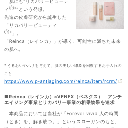
肌にも“リカバリービューテ
Ⓡ※
ィ
”という発想。
先進の皮膚研究から誕生した
「リカバリービューティ
Ⓡ※
」。
「Reinca（レインカ）」が導く、可能性に満ちた未来
の肌へ。
※
うるおいやハリを与えて、肌の美しい印象を回復するお手入れの
こと
https://www.p-antiaging.com/reinca/item/rcrm/
■Reinca（レインカ）×VENEX（ベネクス） アンチ
エイジング事業とリカバリー事業の相乗効果を追求
本商品においては当社が「Forever vivid 人の時間
（とき）を、解き放つ。」というスローガンのもと、