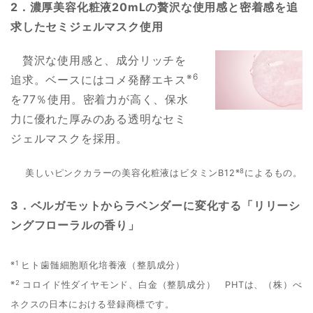
2．濃厚美容化粧液20mLの贅沢な使用感と密着感を追
求したセミジェルマスク使用
贅沢な使用感と、成分リッチを
※6
追求。ベースにはコメ発酵エキス
を77％使用。密着力が高く、保水
力に優れた厚みのある透明なセミ
ジェルマスクを採用。
※8
美しいピンクカラーの美容化粧液はビタミンB12
によるもの。
3．ベルガモットからラベンダーに変化する「リリーシ
ングフローラルの香り」
※1
ヒト歯髄細胞順化培養液（整肌成分）
※2
コロイド性ダイヤモンド、白金（整肌成分） PHTは、（株）べ
ネクスの日本における登録商標です。