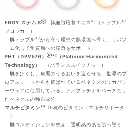
Ⓡ
※1
※7
ENGY ステム S
幹細胞培養エキス
（トラブル
ブロッカー）
※7
肌トラブル
から守り理想の肌環境へ導く。リポソ
ーム化して角質層への浸透をサポート。
Ⓡ
※2
PHT（DPV576）
（Platinum Harmonized
Technology）
（バランススイッチャー）
肌をほぐし、角層のうるおいを巡らせる。世界のプ
ロアスリートからも選ばれているベネクスのリカバリ
ーウェアに使用している、ナノプラチナをベースとし
たべネクスの独自成分
※4
マルチビタミン
15種のビタミン（マルチサポータ
ー）
肌コンディションを整え、透明感のある肌へ導く