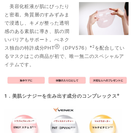
美容化粧液が肌にぴったり
と密着。角質層のすみずみま
で浸透し、キメが整った透明
感のある素肌に導き、肌の潤
いバリアもサポート。べネク
Ⓡ
※2
ス独自の特許成分PHT
（DPV576）
を配合してい
るマスクはこの商品が初で、唯一無二のスペシャルア
イテムです。
※
1．美肌シナジーを生み出す成分のコンプレックス