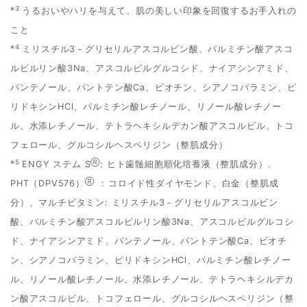
※3
うるおいやハリを与えて、肌の美しい印象を回復するお手入れの
こと
※4
ミリスチル3－グリセリルアスコルビン酸、パルミチン酸アスコ
ルビルリン酸3Na、アスコルビルグルコシド、ナイアシンアミド、
パンテノール、パントテン酸Ca、ビオチン、シアノコバラミン、ピ
リドキシンHCl、パルミチン酸レチノール、リノール酸レチノー
ル、水添レチノール、テトラヘキシルデカン酸アスコルビル、トコ
フェロール、グルコシルヘスペリジン（整肌成分）
※5
Ⓡ
ENGY ステム S
: ヒト歯髄細胞順化培養液（整肌成分）、
Ⓡ
PHT（DPV576）
: コロイド性ダイヤモンド、白金（整肌成
分）、マルチビタミン: ミリスチル3－グリセリルアスコルビン
酸、パルミチン酸アスコルビルリン酸3Na、アスコルビルグルコシ
ド、ナイアシンアミド、パンテノール、パントテン酸Ca、ビオチ
ン、シアノコバラミン、ピリドキシンHCl、パルミチン酸レチノー
ル、リノール酸レチノール、水添レチノール、テトラヘキシルデカ
ン酸アスコルビル、トコフェロール、グルコシルヘスペリジン（整