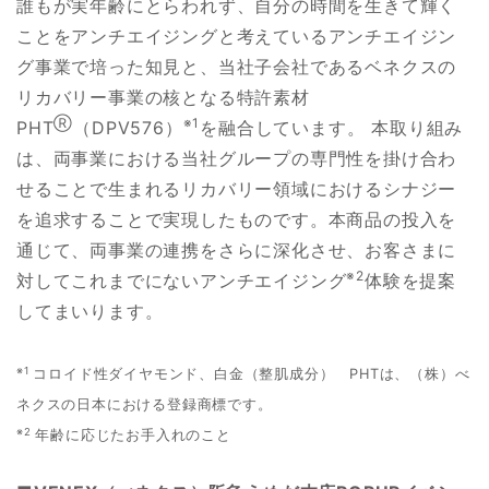
誰もが実年齢にとらわれず、自分の時間を生きて輝く
ことをアンチエイジングと考えているアンチエイジン
グ事業で培った知見と、当社子会社であるベネクスの
リカバリー事業の核となる特許素材
Ⓡ
※1
PHT
（DPV576）
を融合しています。 本取り組み
は、両事業における当社グループの専門性を掛け合わ
せることで生まれるリカバリー領域におけるシナジー
を追求することで実現したものです。本商品の投入を
通じて、両事業の連携をさらに深化させ、お客さまに
※2
対してこれまでにないアンチエイジング
体験を提案
してまいります。
※1
コロイド性ダイヤモンド、白金（整肌成分） PHTは、（株）べ
ネクスの日本における登録商標です。
※2
年齢に応じたお手入れのこと