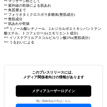
*⁴ マッサージ料として
*⁵ 紫外線の乾燥による肌あれ
*⁶ 角質層まで
*⁷ フォリオタミクロスポラ多糖体(整肌成分)
*⁸ 整肌成分
*⁹ 肌あれや乾燥
*¹⁰ リノール酸レチノール、2,4-ジカルボエトキシパントテン
酸エチル、トコフェロール(エモリエント成分)
*¹¹ イソステアリルアスコルビルリン酸2Na(整肌成分)
*¹² うるおいによる
このプレスリリースには、
メディア関係者向けの情報があります
メディアユーザーログイン
既に登録済みの方はこちら