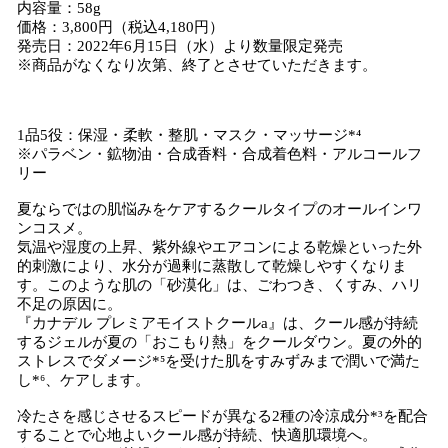
内容量：58g
価格：3,800円（税込4,180円）
発売日：2022年6月15日（水）より数量限定発売
※商品がなくなり次第、終了とさせていただきます。
1品5役：保湿・柔軟・整肌・マスク・マッサージ*⁴
※パラベン・鉱物油・合成香料・合成着色料・アルコールフ
リー
夏ならではの肌悩みをケアするクールタイプのオールインワ
ンコスメ。
気温や湿度の上昇、紫外線やエアコンによる乾燥といった外
的刺激により、水分が過剰に蒸散して乾燥しやすくなりま
す。このような肌の「砂漠化」は、ごわつき、くすみ、ハリ
不足の原因に。
『カナデル プレミアモイストクールa』は、クール感が持続
するジェルが夏の「おこもり熱」をクールダウン。夏の外的
ストレスでダメージ*⁵を受けた肌をすみずみまで潤いで満た
し*⁶、ケアします。
冷たさを感じさせるスピードが異なる2種の冷涼成分*³を配合
することで心地よいクール感が持続、快適肌環境へ。