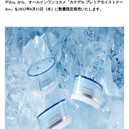
を
デル)』から、オールインワンコスメ「カナデル プレミアモイストクー
読
ルa」を2022年6月15日（水）に数量限定発売いたします。
み
込
み
中
で
す