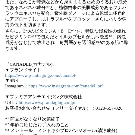
また、なめこが乾燥などから身をまもるためのうるおい成分
であるネバネバ成分*⁷と、植物由来の美肌成分であるフナバ
ラソウエキス*⁸を配合。紫外線ダメージによる乾燥に多角的
にアプローチし、肌トラブル*⁹をブロック。さらにハリや弾
力の低下を防ぎます。
さらに、3つのビタミンA・B・E*¹⁰を、特殊な浸透性の優れ
たビタミンC*¹¹で包んだオイルカプセルが肌へ浸透*⁶。内包
成分がはじけて放出され、角質層から透明感*¹²のある肌に導
きます。
『CANADEL(カナデル)』
▼ブランドサイト
https://www.p-antiaging.com/canadel/
▼SNS
Instagram：
https://www.instagram.com/canadel_pr/
▼プレミアアンチエイジング株式会社
URL：
https://www.p-antiaging.co.jp/
お客様お問い合わせ先（フリーダイヤル）：0120-557-020
*¹ 商品がなくなり次第終了
*² 年齢に応じたお手入れのこと
*³ メントール、メントキシプロパンジオール(清涼成分)