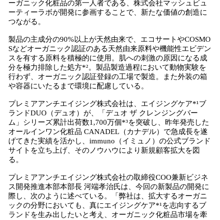
ーガニック化粧品の第一人者である、株式会社マッシュビュ
ーティーラボが開発に参画することで、新たな価値の創造に
つながる。
製品の主成分の90%以上が天然由来で、エコサートやCOSMO
Sなどオーガニック認証のある天然由来原料や機能性エビデン
スを有する原料を積極的に使用。肌への刺激の原因になる成
分を極力排除した処方*²。製品製造過程において動物実験を
行わず、オーガニック認証登録の工場で製造。また外装の箱
や容器にいたるまで環境に配慮している。
プレミアアンチエイジング株式会社は、エイジングケア*¹ブ
ランドDUO（デュオ）が、「デュオ ザ クレンジングバー
ム」シリーズ累計出荷数1,700万個*³を突破し、昨年発売した
オールインワン化粧品 CANADEL（カナデル）で急成⻑を遂
げてきた実績を活かし、immuno（イミュノ）の公式ブランド
サイトを⽴ち上げ、そのノウハウにより新規顧客拡⼤を図
る。
プレミアアンチエイジング株式会社の取締役COO兼新ビジネ
ス開発推進本部本部長 河端孝治氏は、今回の新製品の開発に
際し、次のように述べている。「弊社は、拡大するオーガニ
ックの分野においても、真にエイジングケア*¹を志向するブ
ランドを生み出したいと考え、オーガニック化粧品市場を牽