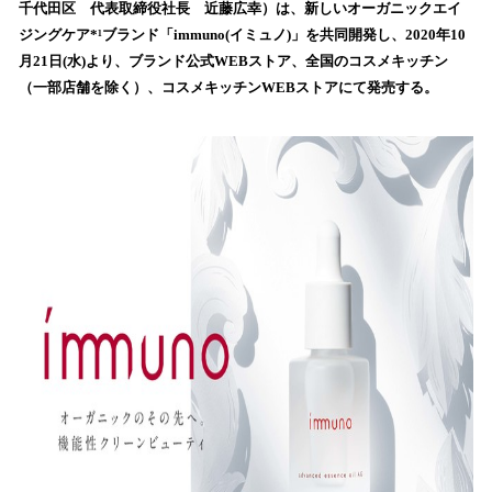
を
千代田区 代表取締役社長 近藤広幸）は、新しいオーガニックエイ
読
ジングケア*¹ブランド「immuno(イミュノ)」を共同開発し、2020年10
み
月21日(水)より、ブランド公式WEBストア、全国のコスメキッチン
込
（一部店舗を除く）、コスメキッチンWEBストアにて発売する。
み
中
で
す