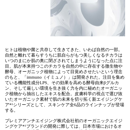
ヒトは植物や菌と共存して生きてきた、いわば自然の一部。
自然と離れて暮らすうちに肌自らがもつ美しくなるチカラは
いつのまにか肌の奥に閉ざされてしまうようになった点に注
目。肌が本来持つこのチカラを自然の中に存在する微生物や
酵母、オーガニック植物によって目覚めさせたいという理念
のもと、「immuno（イミュノ）」は開発された。注目を集め
ている機能性成分LPS、その効果を高める酵母由来βグルカ
ン、そして厳しい環境を生き抜く力を内に秘めたオーガニッ
ク植物から抽出したエキスを配合。皮膚科学の視点で選び抜
いたオーガニック素材で肌の未来を切り拓く新エイジングケ
ア*¹シリーズとして、スキンケア全6品のラインナップが登場
する。
プレミアアンチエイジング株式会社初のオーガニックエイジ
ングケア*¹ブランドの開発に際しては、日本市場におけるオ