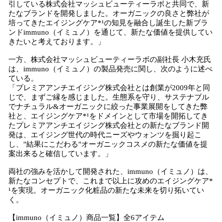
引している株式会社マッシュビューティーラボと共同で、新
たなブランドを開発しました。オーガニックの良さと弊社が
培ってきたエイジングケア*¹の知見を融合し誕生した新ブラ
ンドimmuno（イミュノ）を通じて、新たな価値を提供してい
きたいと考えております。」
一方、株式会社マッシュビューティーラボの副社長 小木充氏
は、immuno（イミュノ）の製品発売に関し、次のように述べ
ている。
「プレミアアンチエイジング株式会社とは創業が2009年と同
じで、まずご縁を感じました。生態系を守り、サステナブル
でナチュラル&オーガニックに絞った事業展開をしてきた弊
社と、エイジングケア*¹をドメインとして市場を開拓してき
たプレミアアンチエイジング株式会社との新たなブランド開
発は、エイジング世代の時代ニーズやウォンツを掘り起こ
し、"結果にこだわる"オーガニックコスメの新たな価値を提
案出来ると確信しています。」
両社の強みを活かして開発された、immuno（イミュノ）は、
新たなコンセプトで、これまで以上に攻めのエイジングケア*
¹を実現。オーガニック化粧品の新たな未来を切り拓いてい
く。
【immuno（イミュノ）商品一覧】全6アイテム