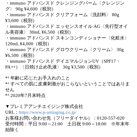
・immuno アドバンスド クレンジングバーム〈クレンジン
グ〉 90g ¥4,600（税別）
・immuno アドバンスド クリアフォーム〈洗顔料〉 80g
¥3,600（税別）
・immuno アドバンスド エッセンスオイル AG〈先行型オイ
ル美容液〉 30mL ¥6,500（税別）
・immuno アドバンスド スキンコンディショナー〈化粧水〉
120mL ¥4,000（税別）
・immuno アドバンスド グロウクリーム〈クリーム〉 30g
¥6,500（税別）
・immuno アドバンスド デイエマルジョンUV（SPF17・
PA++）〈日焼け止め乳液〉 30g ¥3,500（税別）
*¹ 年齢に応じたお手入れのこと
*² すべての肌に皮膚刺激がおこらないということではありま
せん
*³ 2020年7⽉末時点
▼プレミアアンチエイジング株式会社
URL：
https://www.p-antiaging.co.jp/
お客様お問い合わせ先（フリーダイヤル）：0120-557-020
受付時間：平日 9:00～21:00 土日祝 9:00～18:00 ※年末年
始除く