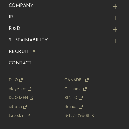
COMPANY
IR
R＆D
SUSTAINABILITY
RECRUIT
CONTACT
DUO
CANADEL
clayence
C+mania
DUO MEN
SINTO
sitrana
Reinca
Lalaskin
あしたの美肌