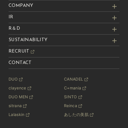
COMPANY
IR
R＆D
SUSTAINABILITY
RECRUIT
CONTACT
DUO
CANADEL
clayence
C+mania
DUO MEN
SINTO
sitrana
Reinca
Lalaskin
あしたの美肌