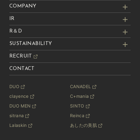
COMPANY
IR
R＆D
SUSTAINABILITY
RECRUIT
CONTACT
DUO
CANADEL
clayence
C+mania
DUO MEN
SINTO
sitrana
Reinca
Lalaskin
あしたの美肌