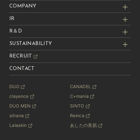
COMPANY
IR
R＆D
SUSTAINABILITY
RECRUIT
CONTACT
DUO
CANADEL
clayence
C+mania
DUO MEN
SINTO
sitrana
Reinca
Lalaskin
あしたの美肌