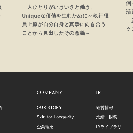
個
員
一人ひとりがいきいきと働き、
活
を
Uniqueな価値を生むために～執行役
「
。
員上原が自分自身と真摯に向き合う
ク
ことから見出したその意義～
T
COMPANY
IR
介
OUR STORY
経営情報
Skin for Longevity
業績・財務
企業理念
IRライブラリ