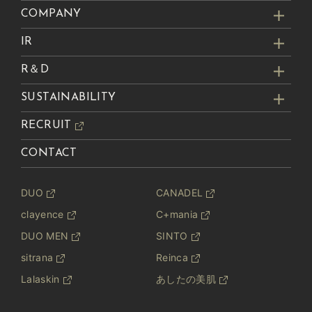
COMPANY
IR
R＆D
SUSTAINABILITY
RECRUIT
CONTACT
DUO
CANADEL
clayence
C+mania
DUO MEN
SINTO
sitrana
Reinca
Lalaskin
あしたの美肌