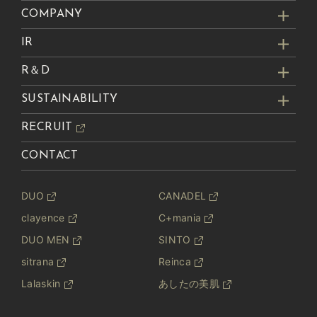
COMPANY
IR
R＆D
SUSTAINABILITY
RECRUIT
CONTACT
DUO
CANADEL
clayence
C+mania
DUO MEN
SINTO
sitrana
Reinca
Lalaskin
あしたの美肌