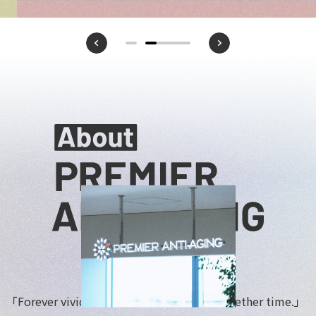
N
x
P
r
e
v
i
o
u
s
e
t
とき
「Forever vivid 人の
時間
を、解き放つ。 Untether time.」