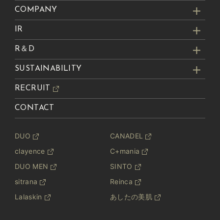
COMPANY
IR
R＆D
SUSTAINABILITY
RECRUIT
CONTACT
DUO
CANADEL
clayence
C+mania
DUO MEN
SINTO
sitrana
Reinca
Lalaskin
あしたの美肌