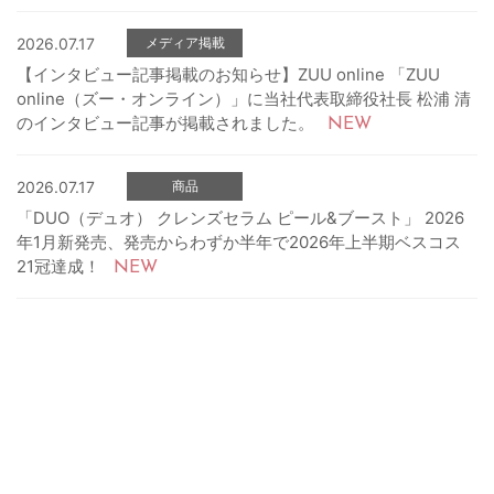
2026.07.17
メディア掲載
【インタビュー記事掲載のお知らせ】ZUU online 「ZUU
online（ズー・オンライン）」に当社代表取締役社長 松浦 清
のインタビュー記事が掲載されました。
2026.07.17
商品
「DUO（デュオ） クレンズセラム ピール&ブースト」 2026
年1月新発売、発売からわずか半年で2026年上半期ベスコス
21冠達成！
2026.08.07
PR開示
草川拓弥さんがブランドアンバサダーに就任大人の毛穴スキンケ
ア「DUO PORELESS（デュオ ポアレス）」
（493KB）