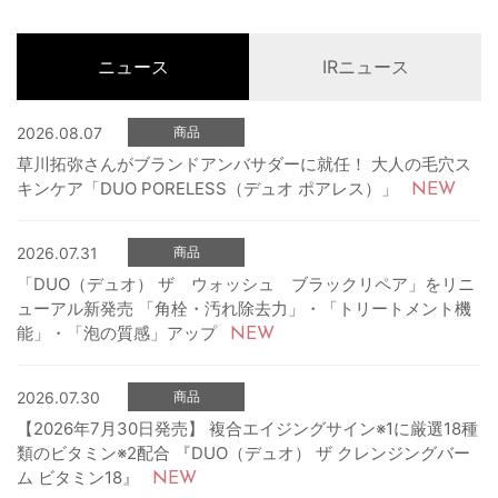
ニュース
IRニュース
2026.08.07
商品
草川拓弥さんがブランドアンバサダーに就任！ 大人の毛穴ス
キンケア「DUO PORELESS（デュオ ポアレス）」
2026.07.31
商品
「DUO（デュオ） ザ ウォッシュ ブラックリペア」をリニ
ューアル新発売 「角栓・汚れ除去力」・「トリートメント機
能」・「泡の質感」アップ
2026.07.30
商品
【2026年7月30日発売】 複合エイジングサイン※1に厳選18種
類のビタミン※2配合 『DUO（デュオ） ザ クレンジングバー
ム ビタミン18』