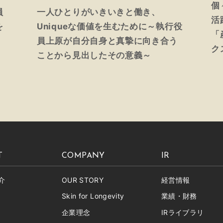
個
員
一人ひとりがいきいきと働き、
活
を
Uniqueな価値を生むために～執行役
「
。
員上原が自分自身と真摯に向き合う
ク
ことから見出したその意義～
T
COMPANY
IR
介
OUR STORY
経営情報
Skin for Longevity
業績・財務
企業理念
IRライブラリ