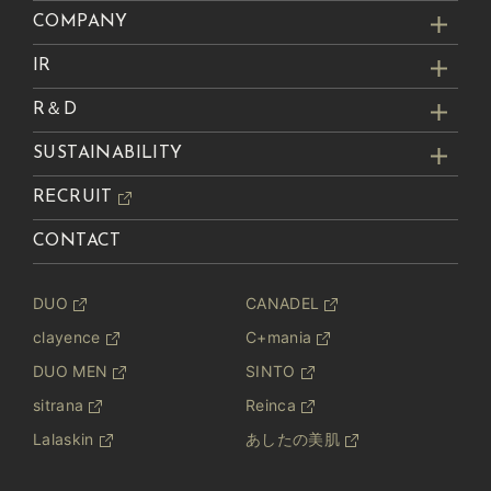
COMPANY
IR
R＆D
SUSTAINABILITY
RECRUIT
CONTACT
DUO
CANADEL
clayence
C+mania
DUO MEN
SINTO
sitrana
Reinca
Lalaskin
あしたの美肌