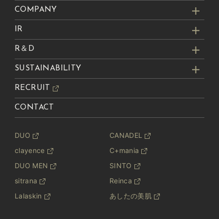
COMPANY
IR
R＆D
SUSTAINABILITY
RECRUIT
CONTACT
DUO
CANADEL
clayence
C+mania
DUO MEN
SINTO
sitrana
Reinca
Lalaskin
あしたの美肌