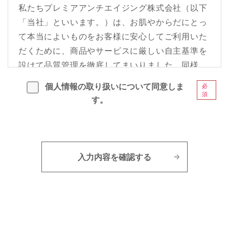
私たちプレミアアンチエイジング株式会社（以下
「当社」といいます。）は、お肌やからだにとっ
て本当によいものをお客様に安心してご利用いた
だくために、商品やサービスに厳しい自主基準を
設けて品質管理を徹底してまいりました。同様
に、事業運営に関連して取り扱う個人情報の重要
個人情報の取り扱いについて同意しま
必
性を認識し、これを厳しく保護・管理すること
須
す。
は、当社の企業活動の基本であり、社会的責務で
あると考えています。
そのため、当社では個人情報保護方針を定め、こ
れを実施し、かつ維持することを宣言いたしま
す。
当社は、事業運営上必要な個人情報に関し、
個人情報の取扱いに関する法令、国が定める
指針その他の規範を遵守いたします。
当社は、個人情報の取得及び利用にあたって