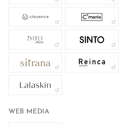
ンペーン情報のご提供
アンケート調査、購入後フ
ィードバック又はモニター
のご依頼
商品開発等又はマーケティ
ング目的の調査及び分析の
実施並びに当該結果に応じ
た顧客へのご案内又はご提
案
ウェブサイトの最適化
当社サービスに関する不正
利用防止や安全性確保
取引先
契約締結、契約に基づく通
情報
知、請求その他業務上必要
WEB MEDIA
な連絡