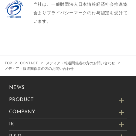
当社は、一般財団法人日本情報経済社会推進協
は、その利用目的を特定することとし、特定
会よりプライバシーマークの付与認定を受けて
された目的の達成に必要な範囲を超えた個人
います。
情報の取扱い（目的外利用）はいたしませ
ん。また、目的外利用を行わないために、適
切な管理措置を講じます。
当社は、取得した個人情報の取扱いの全部又
は一部を委託する場合、委託先を適切に選定
CONTACT
メディア・報道関係者の方のお問い合わせ
した上で、委託先に安全管理措置を遵守させ
メディア・報道関係者の方のお問い合わせ
るために必要な契約締結等その他の措置を講
じます。
NEWS
当社は、個人情報の取扱いに関する苦情又は
相談を受けた場合、その内容について事実関
PRODUCT
係等を調査し、迅速に対応いたします。
COMPANY
当社は、不正アクセス等による個人情報の漏
えい、滅失又はき損の防止のために、組織
IR
的、人的、物理的及び技術的な観点から安全