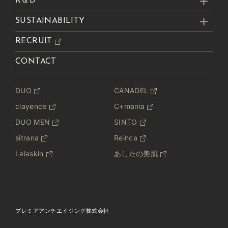
R＆D
対策措置を講じ、問題が生じた場合には遅滞
SUSTAINABILITY
なく是正措置を講じます。
当社は、個人情報保護マネジメントシステム
RECRUIT
を構築するともに、外的環境の変化等を踏ま
CONTACT
え、適時かつ適切に見直してその改善を継続
的に推進します。
DUO
CANADEL
お問い合わせ窓口
clayence
C+mania
個人情報保護方針に関するお問い合わせにつきま
しては、下記窓口で受付けております。
DUO MEN
SINTO
プレミアアンチエイジング株式会社 個人情報お
sitrana
Reinca
問い合わせ窓口
Lalaskin
あしたの美肌
Email:
privacy-contact@p-antiaging.co.jp
制 定：2010年1月15日
最終改定：2026年5月28日
プレミアアンチエイジング株式会社
プレミアアンチエイジング株式会社