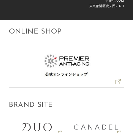
〒105-5534
代表取締役社長 松浦 清
東京都港区虎ノ門2-6-1
■個人情報の利用目的
ONLINE SHOP
種別
利用目的
顧客情
商品、サンプル、プレゼン
報
ト及びカタログ等の発送
お問い合わせ、アフターサ
ービスその他各種ご相談・
ご提案対応及び対応記録の
保管
お取引に関する本人認証、
BRAND SITE
代金決済、与信管理、回収
管理、債権管理
当社やグループ会社の商
品、サービス及び各種キャ